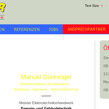
+
-
Text Size:
EN
REFERENZEN
JOBS
ANSPRECHPARTNER
Ö
Die
08:
13:
Manuel Dünninger
Mon
Elektroinstallation Kundendienst
Empfangs-, Netzwerk-, Sicherheitstechnik
08:
Meister Elektrotechnikerhandwerk
Energie- und Gebäudetechnik